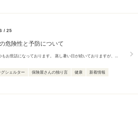
6 / 25
の危険性と予防について
皆様、いつもお世話になっております。 蒸し暑い日が続いておりますが、いかがお過ごしでしょうか。 7月に入り、いよいよ夏本番が近づいてきました。お出かけやイベントの増えるこれからの季節は、熱中症にも気を付けた […]
ングシェルター
保険屋さんの独り言
健康
新着情報